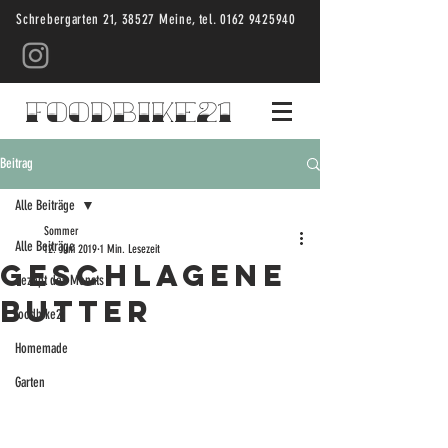
Schrebergarten 21, 38527 Meine, tel.
0162 9425940
foodbike21
Beitrag
Alle Beiträge
Sommer
Alle Beiträge
12. Juni 2019
1 Min. Lesezeit
Geschlagene
Rezept des Monats
butter
foodbike21
Homemade
Garten